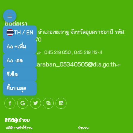
☰
ติดต่อเรา
ตำบลหัวนา อำเภอเขมราฐ จังหวัดอุบลราชธานี รหัส
TH / EN
ไปรษณีย์ 34170
Aa +
เพิ่ม
เบอร์โทร :
045 219 050 , 045 219 113-4
Aa -
ลด
E-mail : saraban_05340505@dla.go.th
รีเซ็ต
Copyright (c)
ขึ้นบนสุด
สิถิติผู้เข้าชม
สถิติการเข้าใช้งาน
จำนวน