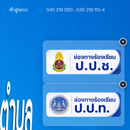
เข้าสู่ระบบ
045 219 050 , 045 219 113-4