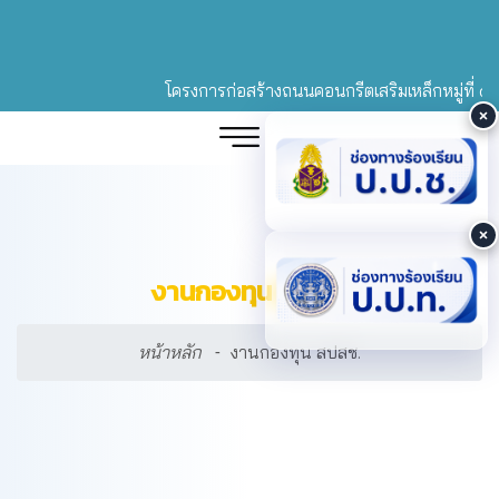
โครงการก่อสร้างถนนคอนกรีตเสริมเหล็กหมู่ที่ ๘ (คุ้ม
งานกองทุน สปสช.
หน้าหลัก
งานกองทุน สปสช.