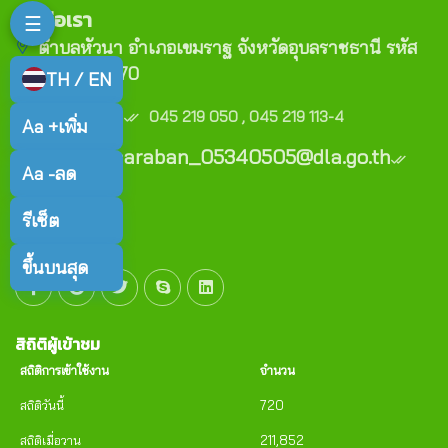
ติดต่อเรา
☰
ตำบลหัวนา อำเภอเขมราฐ จังหวัดอุบลราชธานี รหัส
ไปรษณีย์ 34170
TH / EN
เบอร์โทร :
045 219 050 , 045 219 113-4
Aa +
เพิ่ม
E-mail : saraban_05340505@dla.go.th
Aa -
ลด
Copyright (c)
รีเซ็ต
ขึ้นบนสุด
สิถิติผู้เข้าชม
สถิติการเข้าใช้งาน
จำนวน
สถิติวันนี้
720
สถิติเมื่อวาน
211,852