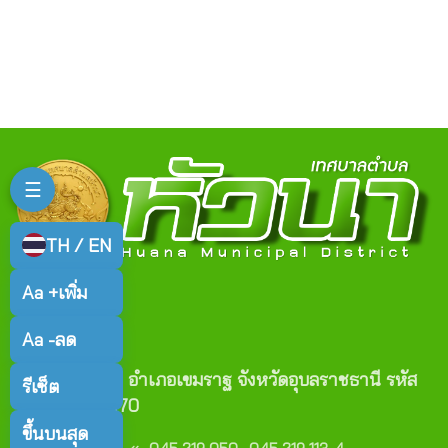
☰
TH / EN
Aa +
เพิ่ม
Aa -
ลด
ติดต่อเรา
ตำบลหัวนา อำเภอเขมราฐ จังหวัดอุบลราชธานี รหัส
รีเซ็ต
ไปรษณีย์ 34170
ขึ้นบนสุด
เบอร์โทร :