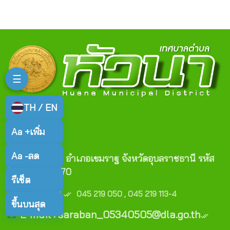
☰
TH / EN
Aa +
เพิ่ม
ติดต่อเรา
Aa -
ลด
ตำบลหัวนา อำเภอเขมราฐ จังหวัดอุบลราชธานี รหัส
ไปรษณีย์ 34170
รีเซ็ต
เบอร์โทร :
045 219 050 , 045 219 113-4
ขึ้นบนสุด
E-mail : saraban_05340505@dla.go.th