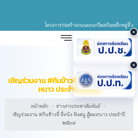
โครงการก่อสร้างถนนคอนกรีตเสริมเหล็กหมู่ที่ ๘ (คุ้
เชิญร่วมงาน #กินข้าวจี่ จี่หนัง ฟังสนู สู้ลม
หนาว ประจำปี ๒๕๖๘
หน้าหลัก
ข่าวสารประชาสัมพันธ์
เชิญร่วมงาน #กินข้าวจี่ จี่หนัง ฟังสนู สู้ลมหนาว ประจำปี
๒๕๖๘