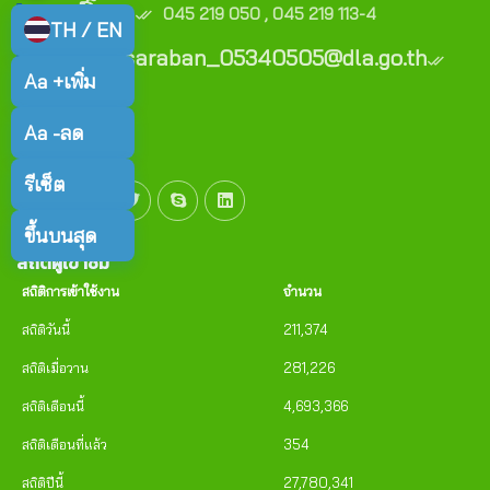
เบอร์โทร :
045 219 050 , 045 219 113-4
TH / EN
E-mail : saraban_05340505@dla.go.th
Aa +
เพิ่ม
Copyright (c)
Aa -
ลด
รีเซ็ต
ขึ้นบนสุด
สิถิติผู้เข้าชม
สถิติการเข้าใช้งาน
จำนวน
สถิติวันนี้
211,374
สถิติเมื่อวาน
281,226
สถิติเดือนนี้
4,693,366
สถิติเดือนที่แล้ว
354
สถิติปีนี้
27,780,341