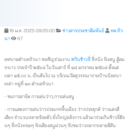
16 ม.ค. 2025 09:05:00
ข่าวสารประชาสัมพันธ์
ทต.หัว
นา
67
เทศบาลตำบลหัวนา ขอเชิญร่วมงาน
#กินข้าวจี่
จี่หนัง ฟังสนู สู้ลม
หนาว ประจำปี ๒๕๖๘ ในวันเสาร์ ที่ ๑๘ มกราคม ๒๕๖๘ ตั้งแต่
เวลา ๑๕.๐๐ น. เป็นต้นไป ณ บริเวณวัดสุวรรณารามบ้านน้อยนา
เหล่า หมู่ที่ ๑๓ ตำบลหัวนา
- ชมการสาธิต การเล่นว่าว,การเล่นสนู
- การแสดงการเล่นว่าวประเภทพื้นเมือง ว่าวประยุกต์ ว่าวแสงสี
เสียง จำนวนหลายร้อยตัว ยิ่งใหญ่อลังการ แล้วมาร่วมกินข้าวจี่ฮ้อ
นๆ จี่หนังหอมๆ ฟังเสียงสนูม่วนๆ รับชมว่าวหลากหลายสีสัน