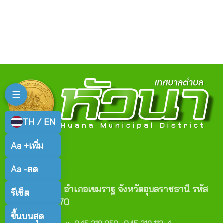
☰
TH / EN
Aa +
เพิ่ม
Aa -
ลด
ติดต่อเรา
ตำบลหัวนา อำเภอเขมราฐ จังหวัดอุบลราชธานี รหัส
รีเซ็ต
ไปรษณีย์ 34170
ขึ้นบนสุด
เบอร์โทร :