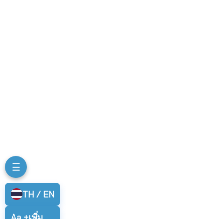
☰
TH / EN
Aa +
เพิ่ม