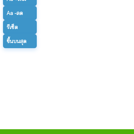
Aa -
ลด
รีเซ็ต
ขึ้นบนสุด